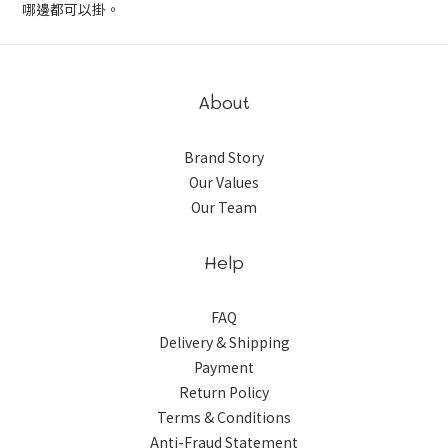
哪邊都可以掛。
About
Brand Story
Our Values
Our Team
Help
FAQ
Delivery & Shipping
Payment
Return Policy
Terms & Conditions
Anti-Fraud Statement