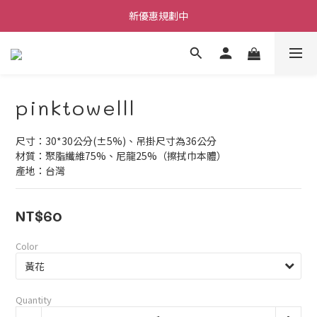
每筆訂單不限金額贈送小禮物
新優惠規劃中
每筆訂單不限金額贈送小禮物
pinktowelll
尺寸：30*30公分(±5%)、吊掛尺寸為36公分
材質：聚脂纖維75%、尼龍25%（擦拭巾本體）
產地：台灣
NT$60
Color
Quantity