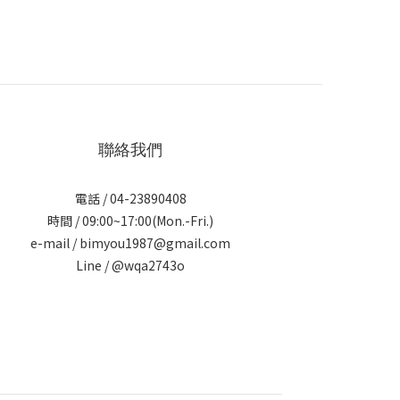
聯絡我們
電話 / 04-23890408
時間 / 09:00~17:00(Mon.-Fri.)
e-mail / bimyou1987@gmail.com
Line /
@wqa2743o