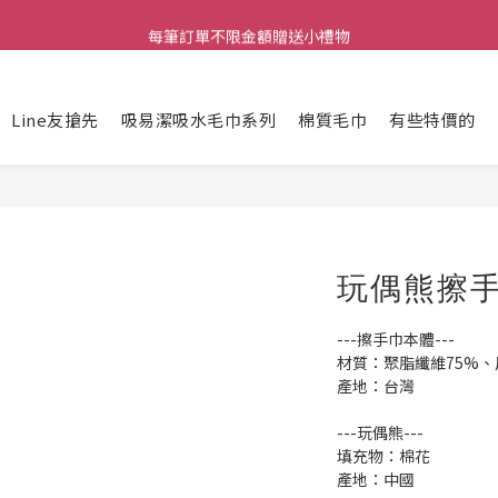
每筆訂單不限金額贈送小禮物
每筆訂單不限金額贈送小禮物
新優惠規劃中
Line友搶先
吸易潔吸水毛巾系列
棉質毛巾
有些特價的
每筆訂單不限金額贈送小禮物
玩偶熊擦
---擦手巾本體---
材質：聚脂纖維75%、
產地：台灣
---玩偶熊---
填充物：棉花
產地：中國