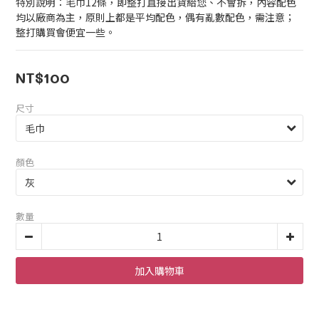
特別說明：毛巾12條，即整打直接出貨給您、不會拆，內容配色
均以廠商為主，原則上都是平均配色，偶有亂數配色，需注意；
整打購買會便宜一些。
NT$100
尺寸
顏色
數量
加入購物車