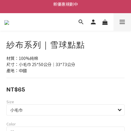
新優惠規劃中
每筆訂單不限金額贈送小禮物
每筆訂單不限金額贈送小禮物
紗布系列｜雪球點點
材質：100%純棉
尺寸：小毛巾 25*50公分｜33*73公分
產地：中國
NT$65
Size
Color