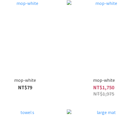
mop-white
mop-white
NT$79
NT$1,750
NT$1,975