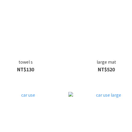
towel s
large mat
NT$130
NT$520