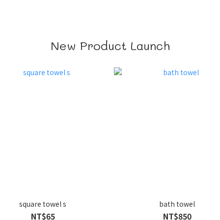
New Product Launch
square towel s
bath towel
NT$65
NT$850