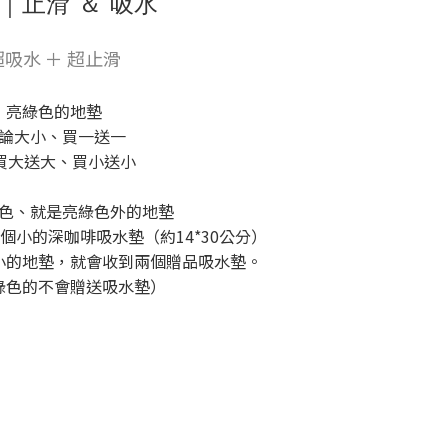
｜止滑 ＆ 吸水
超吸水 ＋ 超止滑
亮綠色的地墊
論大小、買一送一
 買大送大、買小送小
色、就是亮綠色外的地墊
個小的深咖啡吸水墊（約14*30公分）
小的地墊，就會收到兩個贈品吸水墊。
綠色的不會贈送吸水墊）