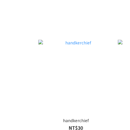
handkerchief
NT$30