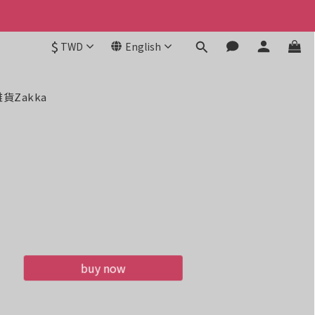
$
TWD
English
雜貨Zakka