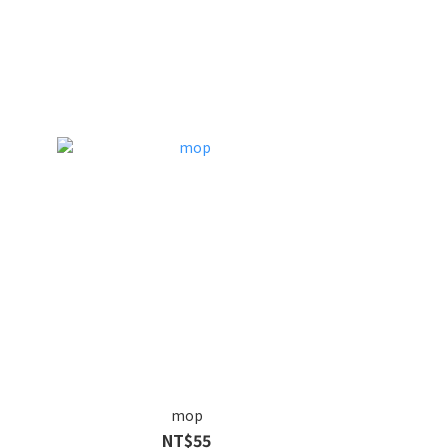
mop
NT$55