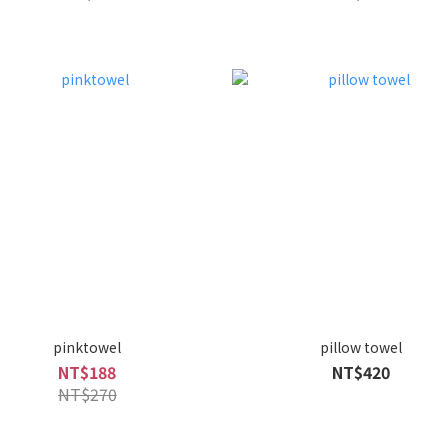
pinktowel
pillow towel
NT$188
NT$420
NT$270