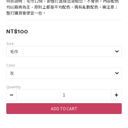
特別說明：毛巾12條，即整打直接出貨給您、不會拆，內容配色
均以廠商為主，原則上都是平均配色，偶有亂數配色，需注意；
整打購買會便宜一些。
NT$100
Size
Color
Quantity
ADD TO CART