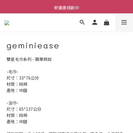
每筆訂單不限金額贈送小禮物
新優惠規劃中
每筆訂單不限金額贈送小禮物
geminiease
雙星毛巾系列 - 簡單條紋
-毛巾-
尺寸：33*76公分
材質：純棉
產地：中國
-浴巾-
尺寸：65*137公分
材質：純棉
產地：中國