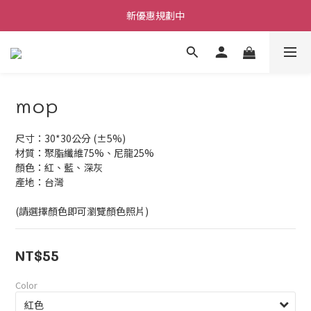
每筆訂單不限金額贈送小禮物
新優惠規劃中
每筆訂單不限金額贈送小禮物
mop
尺寸：30*30公分 (±5%)
材質：聚脂纖維75%、尼龍25%
顏色：紅、藍、深灰
產地：台灣
(請選擇顏色即可瀏覽顏色照片)
NT$55
Color