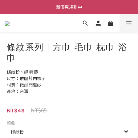
每筆訂單不限金額贈送小禮物
新優惠規劃中
每筆訂單不限金額贈送小禮物
條紋系列｜方巾 毛巾 枕巾 浴
巾
條紋粉、綠 特價
尺寸：依圖片內標示
材質：微絲開纖紗
產地：台灣
NT$65
NT$49
顏色