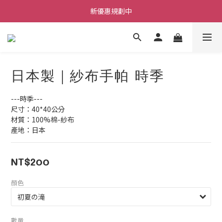
新優惠規劃中
每筆訂單不限金額贈送小禮物
每筆訂單不限金額贈送小禮物
日本製｜紗布手帕 時季
---時季---
尺寸：40*40公分
材質：100%棉-紗布
產地：日本
NT$200
顏色
數量