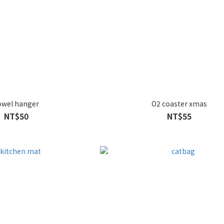
owel hanger
O2 coaster xmas
NT$50
NT$55