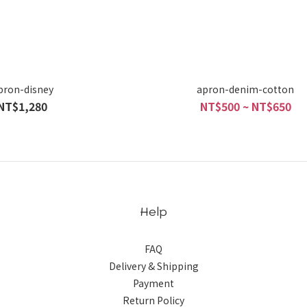
pron-disney
apron-denim-cotton
NT$1,280
NT$500 ~ NT$650
Help
FAQ
Delivery & Shipping
Payment
Return Policy