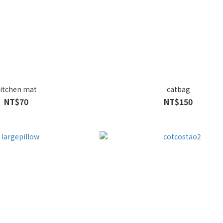
itchen mat
catbag
NT$70
NT$150