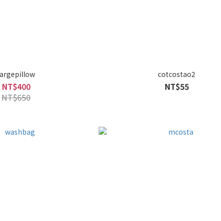
largepillow
cotcostao2
NT$400
NT$55
NT$650