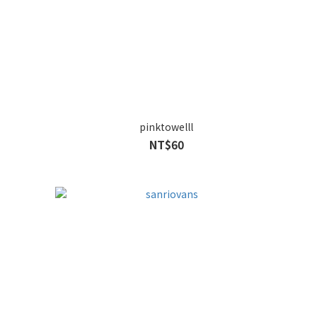
pinktowelll
NT$60