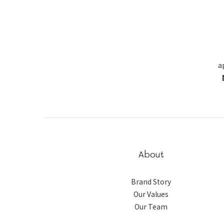
a
About
Brand Story
Our Values
Our Team