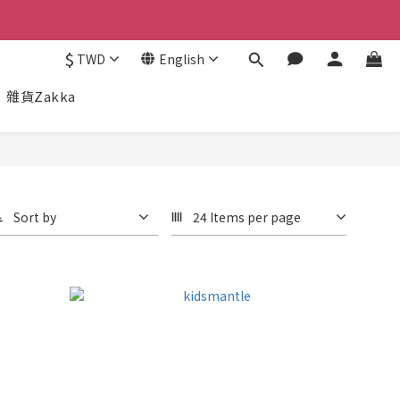
$
TWD
English
雜貨Zakka
Sort by
24 Items per page