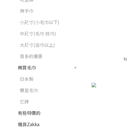
擦手巾
小尺寸(小毛巾以下)
中尺寸(毛巾 枕巾)
大尺寸(浴巾以上)
買多的優惠
t
棉質毛巾
日本製
雙星毛巾
它牌
有些特價的
雜貨Zakka