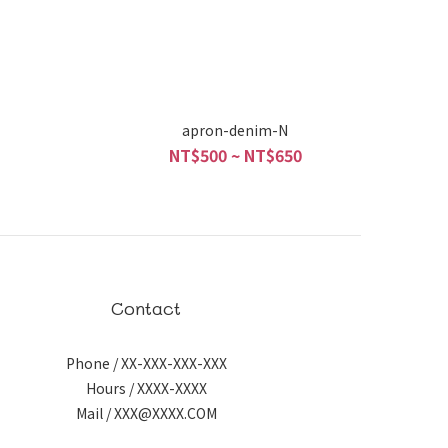
apron-denim-N
NT$500 ~ NT$650
Contact
Phone / XX-XXX-XXX-XXX
Hours / XXXX-XXXX
Mail / XXX@XXXX.COM