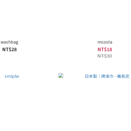
washbag
mcosta
NT$28
NT$18
NT$30